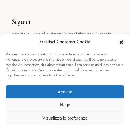
Seguici
Seguici sui social e rimani in contatto con Catania
Centro Rooms
Gestisci Consenso Cookie
Facebook
Per fornire le migliori esperienze, utilizziamo tecnologie come i cookie per
memorizzare e/o accedere alle informazioni del dispositivo. Il consenso a queste
tecnologie ci permetterà di elaborare dati come il comportamento di navigazione o
ID unici su questo sito. Non acconsentire o ritirare il consenso può influire
English
negativamente su alcune caratteristiche e funzioni.
Accetta
Nega
Visualizza le preferenze