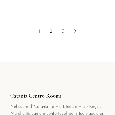
Paginazione
1
2
3
degli
articoli
Catania Centro Rooms
Nel cuore di Catania tra Via Etnea e Viale Regina
Margherita camere confortevoli per il tuo viaggio di