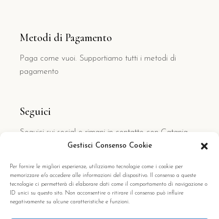
Metodi di Pagamento
Paga come vuoi. Supportiamo tutti i metodi di
pagamento
Seguici
Seguici sui social e rimani in contatto con Catania
Centro Rooms
Gestisci Consenso Cookie
Facebook
Per fornire le migliori esperienze, utilizziamo tecnologie come i cookie per
memorizzare e/o accedere alle informazioni del dispositivo. Il consenso a queste
tecnologie ci permetterà di elaborare dati come il comportamento di navigazione o
ID unici su questo sito. Non acconsentire o ritirare il consenso può influire
English
negativamente su alcune caratteristiche e funzioni.